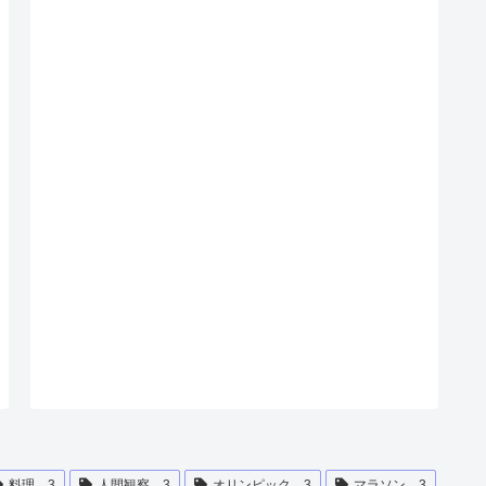
料理
3
人間観察
3
オリンピック
3
マラソン
3