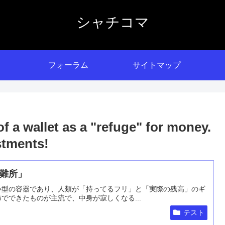
シャチコマ
フォーラム
サイトマップ
f a wallet as a "refuge" for money.
stments!
難所」
小型の容器であり、人類が「持ってるフリ」と「実際の残高」のギ
でできたものが主流で、中身が寂しくなる...
テスト