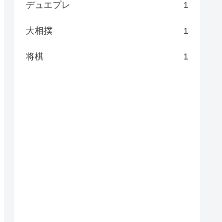
デュエプレ
1
大相撲
1
将棋
1