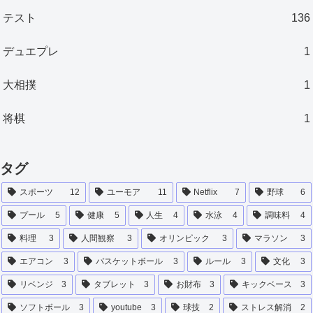
テスト
136
デュエプレ
1
大相撲
1
将棋
1
タグ
スポーツ
12
ユーモア
11
Netflix
7
野球
6
プール
5
健康
5
人生
4
水泳
4
調味料
4
料理
3
人間観察
3
オリンピック
3
マラソン
3
エアコン
3
バスケットボール
3
ルール
3
文化
3
リベンジ
3
タブレット
3
お財布
3
キックベース
3
ソフトボール
3
youtube
3
球技
2
ストレス解消
2