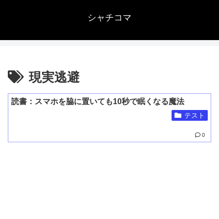
シャチコマ
現実逃避
読書：スマホを脇に置いても10秒で眠くなる魔法
テスト
0