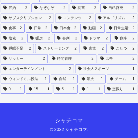
節約
2
なぞなぞ
2
読書
2
自己啓発
2
サブスクリプション
2
コンテンツ
2
アルゴリズム
2
食事
2
日常
2
日本食
2
動画
2
日常生活
2
塩素
2
暖房
2
審判
2
ドラマ
2
数字
2
睡眠不足
2
ストリーミング
2
家族
2
こたつ
2
サッカー
2
時間管理
2
広告
2
エンターテインメント
2
社会人スポーツ
1
ウィンドミル投法
1
自然
1
噴火
1
チーム
1
9
1
15
1
5
1
1
1
空振り
1
シャチコマ
© 2022 シャチコマ.