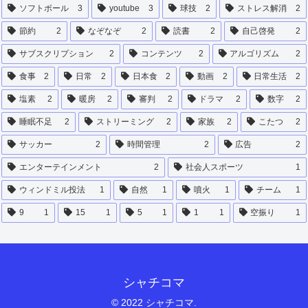
ソフトボール
3
youtube
3
球技
2
ストレス解消
2
節約
2
なぞなぞ
2
読書
2
自己啓発
2
サブスクリプション
2
コンテンツ
2
アルゴリズム
2
食事
2
日常
2
日本食
2
動画
2
日常生活
2
塩素
2
暖房
2
審判
2
ドラマ
2
数字
2
睡眠不足
2
ストリーミング
2
家族
2
こたつ
2
サッカー
2
時間管理
2
広告
2
エンターテインメント
2
社会人スポーツ
1
ウィンドミル投法
1
自然
1
噴火
1
チーム
1
9
1
15
1
5
1
1
1
空振り
1
シャチコマ
© 2022 シャチコマ.