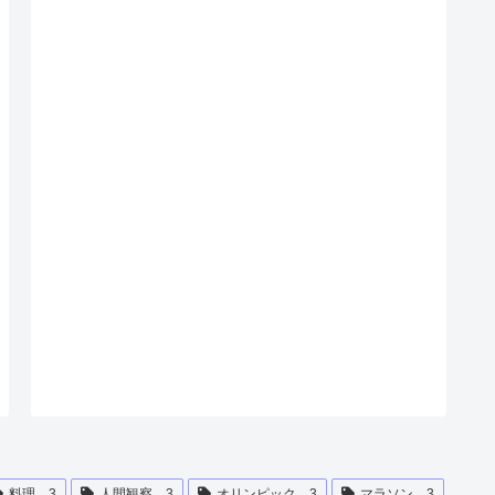
料理
3
人間観察
3
オリンピック
3
マラソン
3