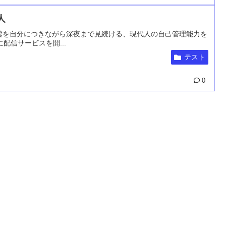
人
け」という嘘を自分につきながら深夜まで見続ける、現代人の自己管理能力を
配信サービスを開...
テスト
0