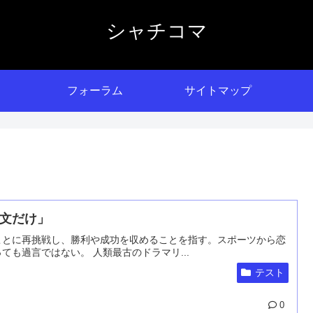
シャチコマ
フォーラム
サイトマップ
文だけ」
ことに再挑戦し、勝利や成功を収めることを指す。スポーツから恋
も過言ではない。 人類最古のドラマリ...
テスト
0