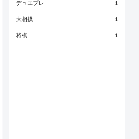
デュエプレ
1
大相撲
1
将棋
1