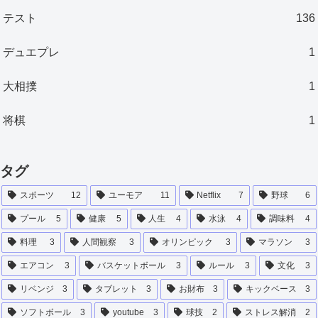
テスト
136
デュエプレ
1
大相撲
1
将棋
1
タグ
スポーツ
12
ユーモア
11
Netflix
7
野球
6
プール
5
健康
5
人生
4
水泳
4
調味料
4
料理
3
人間観察
3
オリンピック
3
マラソン
3
エアコン
3
バスケットボール
3
ルール
3
文化
3
リベンジ
3
タブレット
3
お財布
3
キックベース
3
ソフトボール
3
youtube
3
球技
2
ストレス解消
2