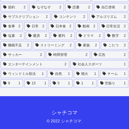
節約
2
なぞなぞ
2
読書
2
自己啓発
2
サブスクリプション
2
コンテンツ
2
アルゴリズム
2
食事
2
日常
2
日本食
2
動画
2
日常生活
2
塩素
2
暖房
2
審判
2
ドラマ
2
数字
2
睡眠不足
2
ストリーミング
2
家族
2
こたつ
2
サッカー
2
時間管理
2
広告
2
エンターテインメント
2
社会人スポーツ
1
ウィンドミル投法
1
自然
1
噴火
1
チーム
1
9
1
15
1
5
1
1
1
空振り
1
シャチコマ
© 2022 シャチコマ.