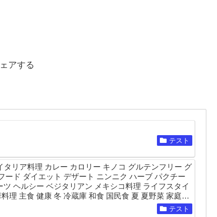
ェアする
テスト
どん イタリア料理 カレー カロリー キノコ グルテンフリー グ
フード ダイエット デザート ニンニク ハーブ パクチー
ルーツ ヘルシー ベジタリアン メキシコ料理 ライフスタイ
料理 主食 健康 冬 冷蔵庫 和食 国民食 夏 夏野菜 家庭料
理 日本食 旨味 旬 朝食 果物 柑橘類 栄養 歴史 洋食 海
テスト
の味覚 米 罪悪感 肉 脇役 苦味 誘惑 調味料 豆腐 赤色 辛