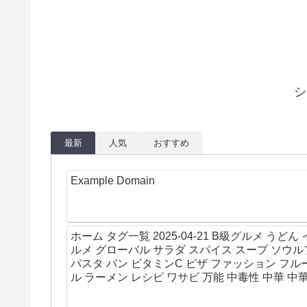
シ
最新
人気
おすすめ
Example Domain
ホーム タグ一覧 2025-04-21 B級グルメ う
ルメ グローバル サラダ スパイス スープ ソウル
パスタ パン ビタミンC ピザ ファッション フ
ル ラーメン レシピ ワサビ 万能 中毒性 中華 中華
理 家庭菜園 寿司 小麦粉 揚げ物 文化 料理 日本料
炭水化物 甘さ 甘味 甘酸っぱい 生物 発酵 砂糖 秋