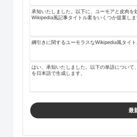
味 進化 酸味 醤油 野菜 鍋 隠し味 風味 食 食べ
魚 鮮度 麺 シェアする 仮タイトル カテゴリー 料理19
承知いたしました。以下に、ユーモアと皮肉を
健康 (28) レシピ (23) 食文化 (22) スパイス (20) 
Wikipedia風記事タイトル案をいくつか提案し
物 (10) 香り (10) 家庭料理 (9) 食感 (9) 日本料理
ト (7) ハーブ (7) フルーツ (7) 香辛料 (7) 小麦粉
役 (6) 食物繊維 (6) 甘味 (5) 魚 (5) 和食 (5) 
シー (5) 家庭菜園 (5) キノコ (5) ビタミンC (5)
綱引きに関するユーモラスなWikipedia風タイ
(4) 食事 (4) パクチー (4) 鮮度 (4) 麺 (4) 進化
(4) 冬 (3) 肉 (3) 旬 (3) ラーメン (3) ピザ (
デザート (3) 冷蔵庫 (3) ライフスタイル (3) 朝食 (3
うどん (3) ソウルフード (3) 赤色 (3) 万能 (3) 生物
はい、承知いたしました。以下の単語について
の味覚 (3) 食べ物 (3) 酸味 (3) 甘酸っぱい (3) 隠
を日本語で生成します。
罪悪感 (2) 中毒性 (2) 寿司 (2) 洋食 (2) ハンバ
ット (2) 韓国料理 (2) 発酵食品 (2) 唐辛子 (2)
タコス (2) トルティーヤ (2) スペイン料理 (2) パ
ランチ (2) 背徳感 (2) 天ぷら (2) 衣 (2) 大根おろ
麦 (2) 卵 (2) ケチャップ (2) 錬金術 (2) 鶏肉 (
庶民の味方 (2) 生態 (2) 養殖 (2) 甲殻類 (2) 擬態
最
コリー (2) 緑黄色野菜 (2) 薬味 (2) ネバネバ (2) 
(2) 活用法 (2) ジャム (2) 栽培 (2) 味 (2) 塩 
ク (2) アロマ (2) グルテン (2) 大豆 (2) 人生 (1
菓子 (1) 中毒 (1) 時間 (1) 猫 (1) 刺身 (1) 