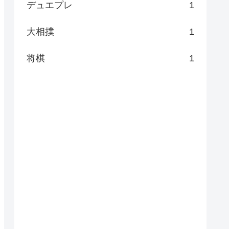
デュエプレ
1
大相撲
1
将棋
1