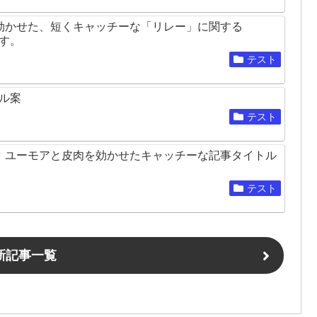
物 食事 食卓 食感 食文化 食材 食物繊維 香り 香辛料 高級
1 タグタグを選択料理 (79) 食材 (57) グルメ (29)
効かせた、短くキャッチーな「リレー」に関する
野菜 (19) 栄養 (17) 食 (15) 調味料 (14) 歴史 (12) 果
ます。
 (8) 炭水化物 (8) 風味 (8) パン (8) 文化 (7) ダイエッ
テスト
 (7) スープ (6) カロリー (6) B級グルメ (6) 食卓 (6) 脇
パスタ (5) カレー (5) サラダ (5) 揚げ物 (5) 夏野菜 (5) ヘル
 発酵 (5) 日本食 (5) 夏 (4) 中華料理 (4) イタリア料理
トル案
 (4) 米 (4) 甘さ (4) 柑橘類 (4) グルテンフリー (4) 豆腐
テスト
3) 辛味 (3) ベジタリアン (3) メキシコ料理 (3) ニンニク (3)
) 砂糖 (3) ワサビ (3) 醤油 (3) 国民食 (3) 中華 (3)
 (3) 海 (3) 鍋 (3) グローバル (3) 苦味 (3) 旨味 (3) 秋
、ユーモアと皮肉を効かせたキャッチーな記事タイトル
し味 (3) 主食 (3) 高級 (2) ファッション (2) 誘惑 (2)
ーグ (2) オムライス (2) フランス (2) フレンチ (2) バゲ
テスト
 タイ料理 (2) インド料理 (2) フォー (2) エスニック (2)
エリア (2) バレンシア (2) ボルシチ (2) ジャガイモ (2)
し (2) レモン (2) ソース (2) ステーキ (2) 牛肉 (2) 蕎
2) ヨーグルト (2) オレンジ (2) タンパク質 (2) 贅沢 (2)
 (2) 貝 (2) 牡蠣 (2) ピーマン (2) パプリカ (2) ブロッ
新記事一覧
調理 (2) 色 (2) ビタミン (2) 好み (2) 穴 (2) ジュース
(2) 胡椒 (2) アルコール (2) 煮物 (2) バター (2) ターメリッ
) 笑い (1) 哲学 (1) 人間関係 (1) 素材 (1) 健康効果 (1) 和
ローカライズ (1) エビフライ (1) 明治時代 (1) 円卓 (1) エビ